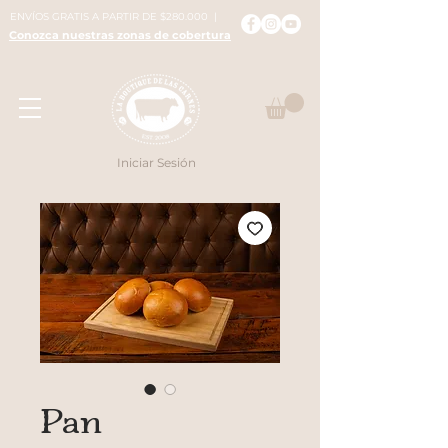
ENVÍOS GRATIS A PARTIR DE $280.000 |
Conozca nuestras zonas de cobertura
Iniciar Sesión
Pan