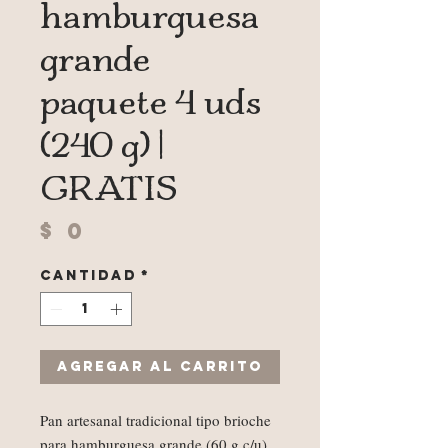
hamburguesa
grande
paquete 4 uds
(240 g) |
GRATIS
Precio
$ 0
Cantidad
*
Agregar al carrito
Pan artesanal tradicional tipo brioche
para hamburguesa grande (60 g c/u)