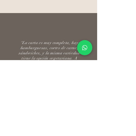
"La carta es muy completa, hay
hamburguesas, cortes de carne,
sándwiches, y la misma variedad
tiene la opción vegetariana. A
veces las hamburguesas las pido
con portobello en vez de carne (y
soy un carnívoro de primera) pero
la preparación es increíble y
considero siempre la opción de la
hamburguesa vegetariana porque
en realidad sabe muy bien"
Carlos Alberto Carvajal