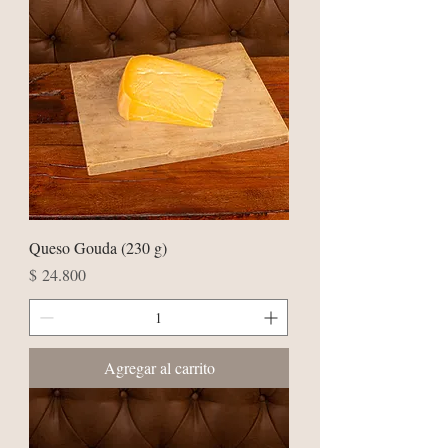
Queso Gouda (230 g)
Precio
$ 24.800
Agregar al carrito