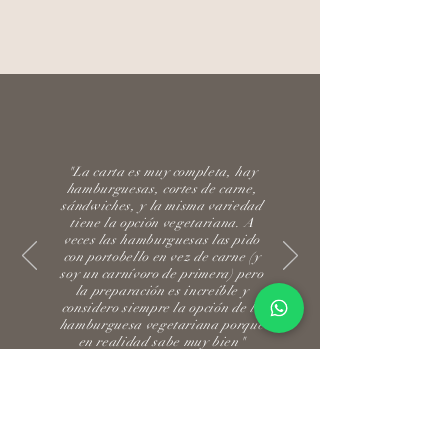
"La carta es muy completa, hay
hamburguesas, cortes de carne,
sándwiches, y la misma variedad
tiene la opción vegetariana. A
veces las hamburguesas las pido
con portobello en vez de carne (y
soy un carnívoro de primera) pero
la preparación es increíble y
considero siempre la opción de la
hamburguesa vegetariana porque
en realidad sabe muy bien"
Carlos Alberto Carvajal