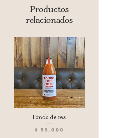
Productos
relacionados
Fondo de res
Pan hamburguesa 
paquete 4 uds (240
Precio
$ 53.000