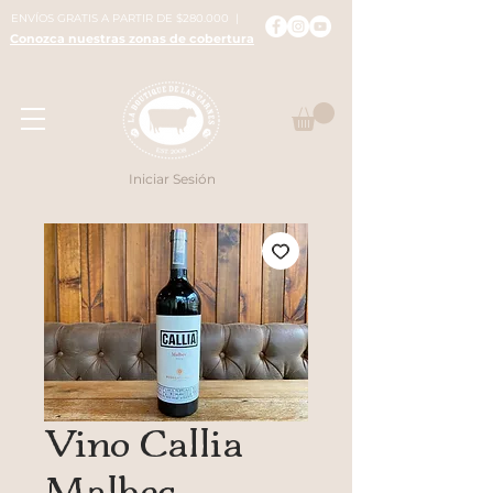
ENVÍOS GRATIS A PARTIR DE $280.000 |
Conozca nuestras zonas de cobertura
Iniciar Sesión
Vino Callia
Malbec