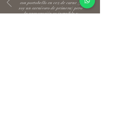
con portobello en vez de carne (y
soy un carnívoro de primera) pero
la preparación es increíble y
considero siempre la opción de la
hamburguesa vegetariana porque
en realidad sabe muy bien"
Carlos Alberto Carvajal
LLÁMENOS Y
PERSONALIZAMOS
SU PEDIDO
(310) 332-9202