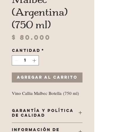
(Argentina)
(750 ml)
Precio
$ 80.000
Cantidad
*
Agregar al carrito
Vino Callia Malbec Botella (750 ml)
GARANTÍA Y POLÍTICA
DE CALIDAD
Nuestros procesos de beneficio, desposte,
INFORMACIÓN DE
empaque al vacío y almacenamiento son