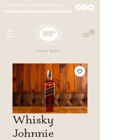
ENVÍOS GRATIS A PARTIR DE $280.000 |
Conozca nuestras zonas de cobertura
Iniciar Sesión
Whisky
Johnnie