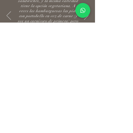
sándwiches, y la misma variedad
tiene la opción vegetariana. A
veces las hamburguesas las pido
con portobello en vez de carne (y
soy un carnívoro de primera) pero
la preparación es increíble y
considero siempre la opción de la
hamburguesa vegetariana porque
en realidad sabe muy bien"
Carlos Alberto Carvajal
LLÁMENOS Y
PERSONALIZAMOS
SU PEDIDO