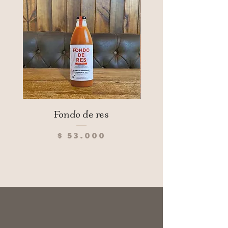
Fondo de res
Pan hamburguesa 
paquete 4 uds (240
Precio
$ 53.000