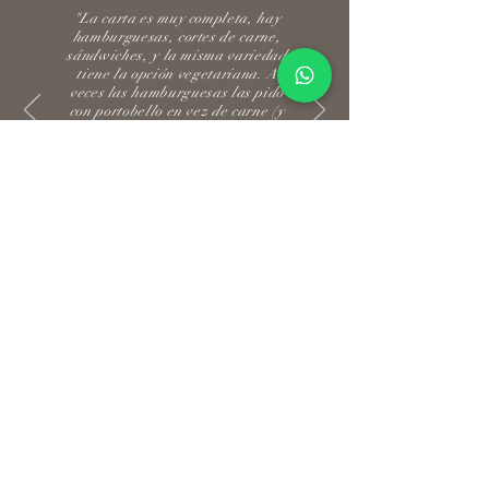
"La carta es muy completa, hay
hamburguesas, cortes de carne,
sándwiches, y la misma variedad
tiene la opción vegetariana. A
veces las hamburguesas las pido
con portobello en vez de carne (y
soy un carnívoro de primera) pero
la preparación es increíble y
considero siempre la opción de la
hamburguesa vegetariana porque
en realidad sabe muy bien"
Carlos Alberto Carvajal
LLÁMENOS Y
PERSONALIZAMOS
SU PEDIDO